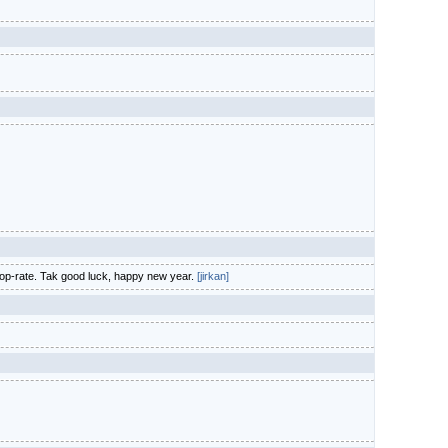
drop-rate. Tak good luck, happy new year.
[jirkan]