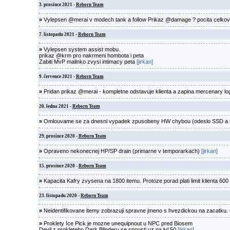
3. prosince 2021 -
Reborn Team
»
Vylepsen @merai v modech tank a follow Prikaz @damage ? pocita celk
7. listopadu 2021 -
Reborn Team
»
Vylepsen system assist mobu.
prikaz @krm pro nakrmeni hombota i peta
Zabiti MvP malinko zvysi intimacy peta
[jirkan]
9. července 2021 -
Reborn Team
»
Pridan prikaz @merai - kompletne odstavuje klienta a zapina mercenary lo
20. ledna 2021 -
Reborn Team
»
Omlouvame se za dnesni vypadek zpusobeny HW chybou (odeslo SSD a nez h
29. prosince 2020 -
Reborn Team
»
Opraveno nekonecnej HP/SP drain (primarne v temporarkach)
[jirkan]
15. prosince 2020 -
Reborn Team
»
Kapacita Kafry zvysena na 1800 itemu. Protoze porad plati limit klienta 600 e
23. listopadu 2020 -
Reborn Team
»
Neidentifikovane itemy zobrazuji spravne jmeno s hvezdickou na zacatku.
»
Proklety Ice Pick je mozne unequipnout u NPC pred Biosem
Devil z prokleteho Dark Blinderu se spousti uz na lvl 50
[jirkan]