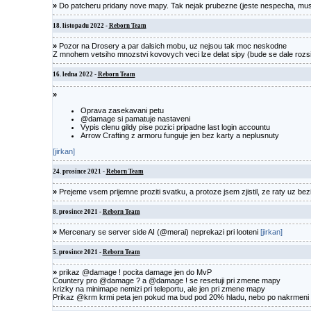
»
Do patcheru pridany nove mapy. Tak nejak prubezne (jeste nespecha, musi
18. listopadu 2022 -
Reborn Team
»
Pozor na Drosery a par dalsich mobu, uz nejsou tak moc neskodne
Z mnohem vetsiho mnozstvi kovovych veci lze delat sipy (bude se dale rozs
16. ledna 2022 -
Reborn Team
»
Oprava zasekavani petu
@damage si pamatuje nastaveni
Vypis clenu gildy pise pozici pripadne last login accountu
Arrow Crafting z armoru funguje jen bez karty a neplusnuty
[jirkan]
24. prosince 2021 -
Reborn Team
»
Prejeme vsem prijemne proziti svatku, a protoze jsem zjistil, ze raty uz be
8. prosince 2021 -
Reborn Team
»
Mercenary se server side AI (@merai) neprekazi pri looteni
[jirkan]
5. prosince 2021 -
Reborn Team
»
prikaz @damage ! pocita damage jen do MvP
Countery pro @damage ? a @damage ! se resetuji pri zmene mapy
krizky na minimape nemizi pri teleportu, ale jen pri zmene mapy
Prikaz @krm krmi peta jen pokud ma bud pod 20% hladu, nebo po nakrmeni