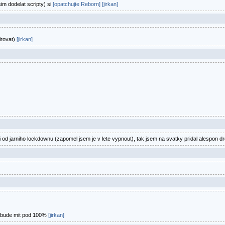
m dodelat scripty) si
[opatchujte Reborn]
[jirkan]
irovat)
[jirkan]
zi od jarniho lockdownu (zapomel jsem je v lete vypnout), tak jsem na svatky pridal alespon 
 bude mit pod 100%
[jirkan]