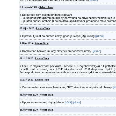
1. listopadu 2020 -
Reborn Team
»
Do cursed item questu pridano logovani
- Pokud pouzijete @hrob do minuty po vstupu na drive neaktivni mapu a jste
- Spusten quest Samhain (kdo ho drive splnil nevadi, promenne mate proma
29. října 2020 -
Reborn Team
»
Oprava: Quest na cursed itemy ignoruje slepici, Agi i relog
[jirkan]
5. října 2020 -
Reborn Team
»
Domluveno bankerum, aby aktivneji prepocitavali uroky.
[jirkan]
26. září 2020 -
Reborn Team
»
I deti uz maji moznost povyrust. Hledejte NPC Vychovaltel(ka) n Lighthalze
Limit 80 statu zustává, nizs HP/SP taky, do zacatku 250 statpointu, zbytek (e
Je bezpodmínečně nutne rucne stahnout novy classic.grf jinak si nerozdelite 
17. září 2020 -
Reborn Team
»
Zlevneno derovani a enchantovani, NPC si umi sahnout primo do banky
[ji
31. července 2020 -
Reborn Team
»
Upgradovan server, chyby hlaste
[k3dt]
[jirkan]
28. července 2020 -
Reborn Team