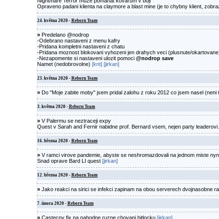
Nightmare Terror muze pomahat kovarum v boji
Opraveno padani klienta na claymore a blast mine (je to chybny klient, zobra
24. května 2020 -
Reborn Team
»
Predelano @nodrop
-Odebrano nastaveni z menu kafry
-Pridana kompletni nastaveni z chatu
-Pridana moznost blokovani vyhozeni jen drahych veci (plusnute/okartovan
-Nezapomente si nastaveni ulozit pomoci
@nodrop save
Namet (nedobrovolne)
[knt]
[jirkan]
23. května 2020 -
Reborn Team
»
Do "Moje zabite moby" jsem pridal zalohu z roku 2012 co jsem nasel (neni t
3. května 2020 -
Reborn Team
»
V Palermu se neztraceji expy
Quest v Sarah and Fernir nabidne prof. Bernard vsem, nejen party leaderovi
16. března 2020 -
Reborn Team
»
V ramci virove pandemie, abyste se neshromazdovali na jednom miste nyn
Snad oprave Bard LI quest
[jirkan]
12. března 2020 -
Reborn Team
»
Jako reakci na sirici se infekci zapinam na obou serverech dvojnasobne ra
7. února 2020 -
Reborn Team
»
Castecny fix na nahodne ruzne chovani hitlocku
[jirkan]