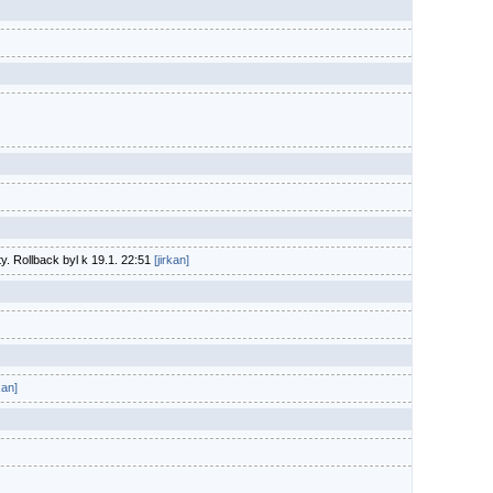
 Rollback byl k 19.1. 22:51
[jirkan]
kan]