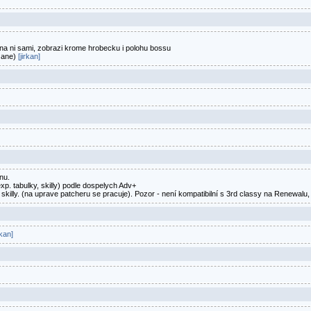
 na ni sami, zobrazi krome hrobecku i polohu bossu
zane)
[jirkan]
nu.
xp. tabulky, skilly) podle dospelych Adv+
skilly. (na uprave patcheru se pracuje). Pozor - není kompatibilní s 3rd classy na Renewalu,
rkan]