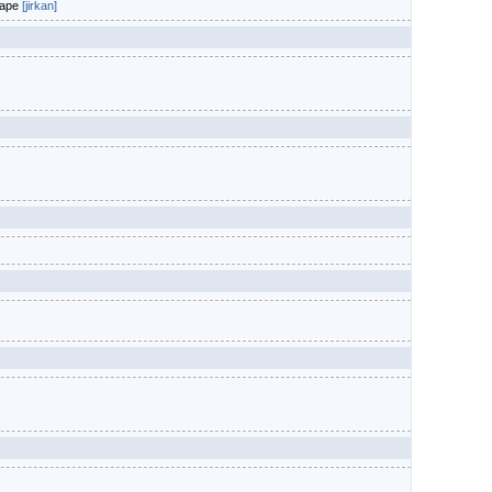
mape
[jirkan]