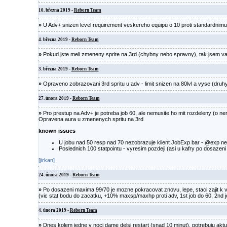
10. března 2019 -
Reborn Team
»
U Adv+ snizen level requirement veskereho equipu o 10 proti standardnim
4. března 2019 -
Reborn Team
»
Pokud jste meli zmeneny sprite na 3rd (chybny nebo spravny), tak jsem vam
3. března 2019 -
Reborn Team
»
Opraveno zobrazovani 3rd spritu u adv - limit snizen na 80lvl a vyse (druh
27. února 2019 -
Reborn Team
»
Pro prestup na Adv+ je potreba job 60, ale nemusite ho mit rozdeleny (o ner
Opravena aura u zmenenych spritu na 3rd
known issues
U jobu nad 50 resp nad 70 nezobrazuje klient JobExp bar - @exp 
Poslednich 100 statpointu - vyresim pozdeji (asi u kafry po dosazeni 
[jirkan]
24. února 2019 -
Reborn Team
»
Po dosazeni maxima 99/70 je mozne pokracovat znovu, lepe, staci zajit k va
(vic stat bodu do zacatku, +10% maxsp/maxhp proti adv, 1st job do 60, 2nd 
4. února 2019 -
Reborn Team
»
Dnes kolem jedne v noci dame delsi restart (snad 10 minut), potrebuju aktu