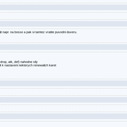
 napr. na bosse a pak si tamtez vratite puvodni duveru.
rop, atk, def) nahodne sily
 k nastaveni nekterych renewalich karet