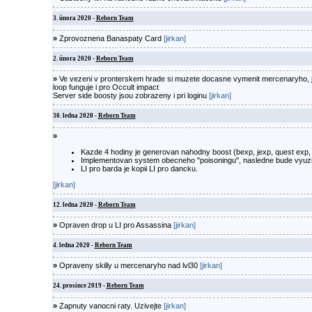
3. února 2020 -
Reborn Team
»
Zprovoznena Banaspaty Card
[jirkan]
2. února 2020 -
Reborn Team
»
Ve vezeni v pronterskem hrade si muzete docasne vymenit mercenaryho, jit
loop funguje i pro Occult impact
Server side boosty jsou zobrazeny i pri loginu
[jirkan]
30. ledna 2020 -
Reborn Team
»
Kazde 4 hodiny je generovan nahodny boost (bexp, jexp, quest exp, d
Implementovan system obecneho "poisoningu", nasledne bude vyuzit
LI pro barda je kopii LI pro dancku.
[jirkan]
12. ledna 2020 -
Reborn Team
»
Opraven drop u LI pro Assassina
[jirkan]
4. ledna 2020 -
Reborn Team
»
Opraveny skilly u mercenaryho nad lvl30
[jirkan]
24. prosince 2019 -
Reborn Team
»
Zapnuty vanocni raty. Uzivejte
[jirkan]