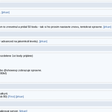
u.
[jirkan]
 to zresetnul a pridal 50 bodu - tak si ho prosim nastavte znovu, tentokrat spravne.
[jirkan]
y advanced na jakemkoli levelu).
[jirkan]
ozdelene 1st body prijdete)
nebo @showexp zobrazuje spravne.
80lvl)
lkyrii.
job 80)
[First]
[jirkan]
alizovat server.
[jirkan]