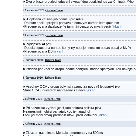
»
Dva prikazy pro zjednoduseni zivota (jdou pustit jednou za X minut): @ho
22. července 2020 -
Reborn Team
»
-Doplnena vetsina job bonusu pro Adv+
-Do hunt spolku projde i postava s hotovym cursed item questem
-Pregenerovana databaze (je tam min cenzurovanych veci)
[jirkan]
19. července 2020 -
Reborn Team
»
-Vylepseni AI petu
-Dodelan quest na cursed itemy (ty neprijemnosti co obcas padaji z MvP)
-Pregenerovana DB
[jirkan]
7. července 2020 -
Reborn Team
»
Pridano par veci do dropu, hodne dobrych i hodne spatnych. Tak davejte poz
6. července 2020 -
Reborn Team
»
Vsechny OCA v dropu byly nahrazeny za novy (5 let starty) typ
Stare OCA v questech nahrazeny za nove
[jirkan]
28. června 2020 -
Reborn Team
»
Pri sazeni se vypise, jestli jsou nektera policka plna
Neagresivni mobi si pamatuji, kdo je napadnul
Lootujici mobi davaji prednost utoku pred lootovani
[jirkan]
27. června 2020 -
Reborn Team
»
Zkracen cast time u Mentalu u mercenary na 500ms