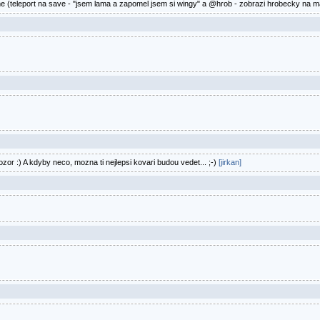
me (teleport na save - "jsem lama a zapomel jsem si wingy" a @hrob - zobrazi hrobecky na 
or :) A kdyby neco, mozna ti nejlepsi kovari budou vedet... ;-)
[jirkan]