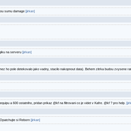
ovou sumu damage
[jirkan]
giku na serveru
[jirkan]
o pole detekovalo jako vadny, stacilo nakopnout data). Behem zitrka budou zvysene raty.
quipu a 600 ostatniho, pridan prikaz @kf na filtrovani co je videt v Kafre. @kf ? pro help.
[jir
 Opatchujte si Reborn
[jirkan]