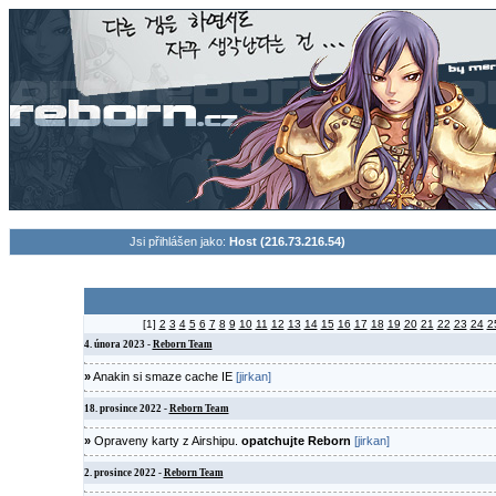
Jsi přihlášen jako:
Host (216.73.216.54)
Nov
[1]
2
3
4
5
6
7
8
9
10
11
12
13
14
15
16
17
18
19
20
21
22
23
24
2
4. února 2023 -
Reborn Team
»
Anakin si smaze cache IE
[jirkan]
18. prosince 2022 -
Reborn Team
»
Opraveny karty z Airshipu.
opatchujte Reborn
[jirkan]
2. prosince 2022 -
Reborn Team