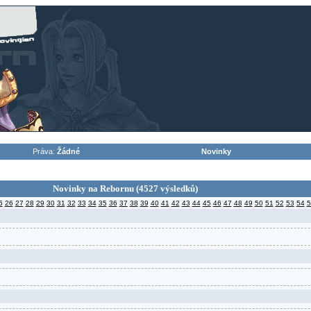
Práva:
Žádné
Novinky
inky na Rebornu (4527 výsledků)
5
26
27
28
29
30
31
32
33
34
35
36
37
38
39
40
41
42
43
44
45
46
47
48
49
50
51
52
53
54
5