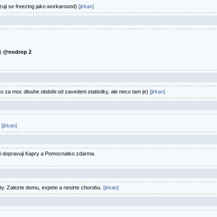
zuji se freezing jako workaround)
[jirkan]
e)
@nodrop 2
o za moc dlouhe obdobi od zavedeni statistiky, ale neco tam je)
[jirkan]
.
[jirkan]
i dopravuji Kapry a Pomocnatko zdarma.
ty. Zalezte domu, expete a nesirte chorobu.
[jirkan]