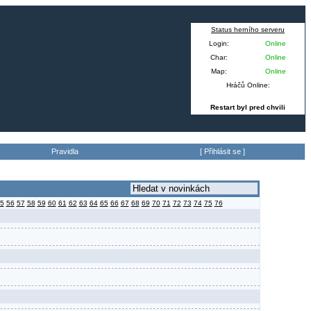
Status herního serveru
Login:
Online
Char:
Online
Map:
Online
Hráčů Online:
Restart byl pred chvili
Pravidla
[
Přihlásit se
]
5
56
57
58
59
60
61
62
63
64
65
66
67
68
69
70
71
72
73
74
75
76