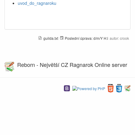
uvod_do_ragnaroku
guilda.txt
Poslední úprava:
d/m/Y H:i
autor:
crook
Reborn - Největší CZ Ragnarok Online server