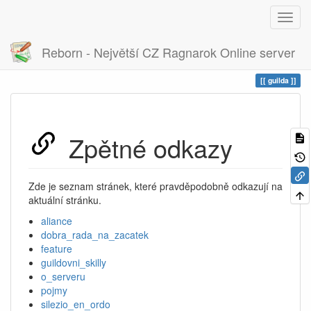
Reborn - Největší CZ Ragnarok Online server
Historie
guilda
Zpětné odkazy
Zde je seznam stránek, které pravděpodobně odkazují na
aktuální stránku.
aliance
dobra_rada_na_zacatek
feature
guildovni_skilly
o_serveru
pojmy
silezio_en_ordo