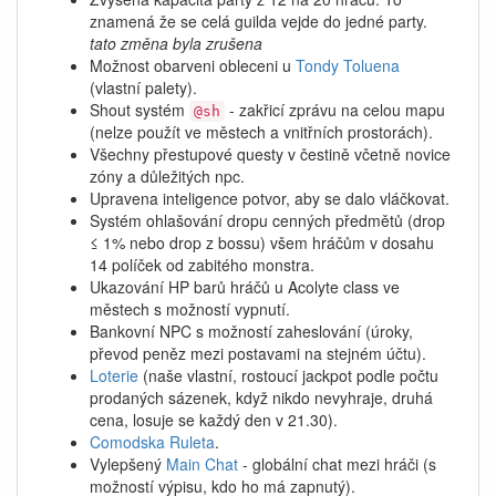
znamená že se celá guilda vejde do jedné party.
tato změna byla zrušena
Možnost obarveni obleceni u
Tondy Toluena
(vlastní palety).
Shout systém
- zakřicí zprávu na celou mapu
@sh
(nelze použít ve městech a vnitřních prostorách).
Všechny přestupové questy v čestině včetně novice
zóny a důležitých npc.
Upravena inteligence potvor, aby se dalo vláčkovat.
Systém ohlašování dropu cenných předmětů (drop
≤ 1% nebo drop z bossu) všem hráčům v dosahu
14 políček od zabitého monstra.
Ukazování HP barů hráčů u Acolyte class ve
městech s možností vypnutí.
Bankovní NPC s možností zaheslování (úroky,
převod peněz mezi postavami na stejném účtu).
Loterie
(naše vlastní, rostoucí jackpot podle počtu
prodaných sázenek, když nikdo nevyhraje, druhá
cena, losuje se každý den v 21.30).
Comodska Ruleta
.
Vylepšený
Main Chat
- globální chat mezi hráči (s
možností výpisu, kdo ho má zapnutý).