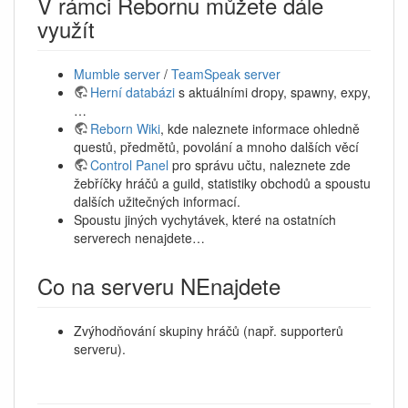
V rámci Rebornu můžete dále
využít
Mumble server
/
TeamSpeak server
Herní databázi
s aktuálními dropy, spawny, expy,
…
Reborn Wiki
, kde naleznete informace ohledně
questů, předmětů, povolání a mnoho dalších věcí
Control Panel
pro správu učtu, naleznete zde
žebříčky hráčů a guild, statistiky obchodů a spoustu
dalších užitečných informací.
Spoustu jiných vychytávek, které na ostatních
serverech nenajdete…
Co na serveru NEnajdete
Zvýhodňování skupiny hráčů (např. supporterů
serveru).