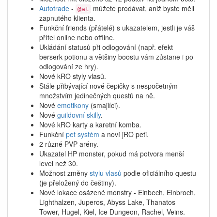
Autotrade
-
můžete prodávat, aniž byste měli
@at
zapnutého klienta.
Funkční friends (přátelé) s ukazatelem, jestli je váš
přítel online nebo offline.
Ukládání statusů při odlogování (např. efekt
berserk potionu a většiny boostu vám zůstane i po
odlogování ze hry).
Nové kRO styly vlasů.
Stále přibývající nové čepičky s nespočetným
množstvím jedinečných questů na ně.
Nové
emotikony
(smajlíci).
Nové
guildovní skilly
.
Nové kRO karty a karetní komba.
Funkční
pet systém
a noví jRO peti.
2 různé PVP arény.
Ukazatel HP monster, pokud má potvora menší
level než 30.
Možnost změny
stylu vlasů
podle oficiálního questu
(je přeložený do češtiny).
Nové lokace osázené monstry - Einbech, Einbroch,
Lighthalzen, Juperos, Abyss Lake, Thanatos
Tower, Hugel, Kiel, Ice Dungeon, Rachel, Veins.