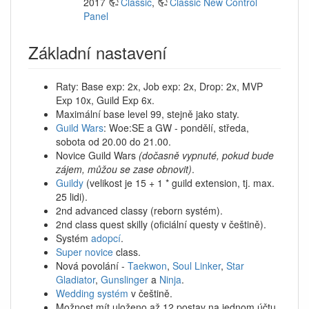
2017
Classic
,
Classic New Control
Panel
Základní nastavení
Raty: Base exp: 2x, Job exp: 2x, Drop: 2x, MVP
Exp 10x, Guild Exp 6x.
Maximální base level 99, stejně jako staty.
Guild Wars
: Woe:SE a GW - pondělí, středa,
sobota od 20.00 do 21.00.
Novice Guild Wars
(dočasně vypnuté, pokud bude
zájem, můžou se zase obnovit)
.
Guildy
(velikost je 15 + 1 * guild extension, tj. max.
25 lidi).
2nd advanced classy (reborn systém).
2nd class quest skilly (oficiální questy v češtině).
Systém
adopcí
.
Super novice
class.
Nová povolání -
Taekwon
,
Soul Linker
,
Star
Gladiator
,
Gunslinger
a
Ninja
.
Wedding systém
v češtině.
Možnost mít uloženo až 12 postav na jednom účtu.