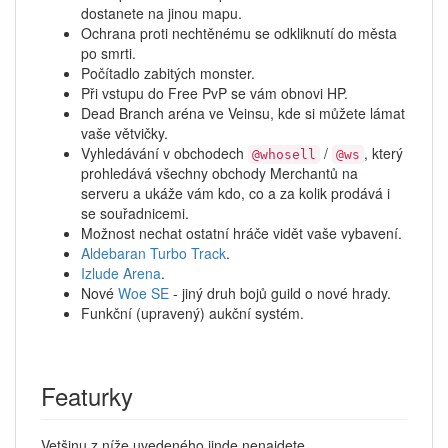
dostanete na jinou mapu.
Ochrana proti nechtěnému se odkliknutí do města
po smrti.
Počítadlo zabitých monster.
Při vstupu do Free PvP se vám obnovi HP.
Dead Branch aréna ve Veinsu, kde si můžete lámat
vaše větvičky.
Vyhledávání v obchodech
/
, který
@whosell
@ws
prohledává všechny obchody Merchantů na
serveru a ukáže vám kdo, co a za kolik prodává i
se souřadnicemi.
Možnost nechat ostatní hráče vidět vaše vybavení.
Aldebaran Turbo Track
.
Izlude Arena
.
Nové
Woe SE
- jiný druh bojů guild o nové hrady.
Funkční (upravený) aukční systém.
Featurky
Vetšinu z níže uvedeného jinde nenajdete.