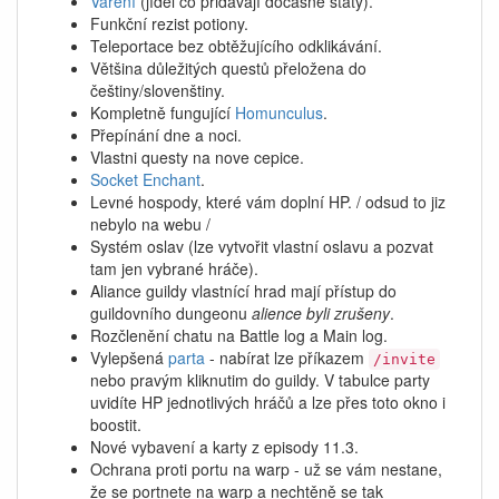
Vaření
(jídel co přidávají dočasně staty).
Funkční rezist potiony.
Teleportace bez obtěžujícího odklikávání.
Většina důležitých questů přeložena do
češtiny/slovenštiny.
Kompletně fungující
Homunculus
.
Přepínání dne a noci.
Vlastni questy na nove cepice.
Socket Enchant
.
Levné hospody, které vám doplní HP. /
odsud to jiz
nebylo na webu
/
Systém oslav (lze vytvořit vlastní oslavu a pozvat
tam jen vybrané hráče).
Aliance guildy vlastnící hrad mají přístup do
guildovního dungeonu
alience byli zrušeny
.
Rozčlenění chatu na Battle log a Main log.
Vylepšená
parta
- nabírat lze příkazem
/invite
nebo pravým kliknutim do guildy. V tabulce party
uvidíte HP jednotlivých hráčů a lze přes toto okno i
boostit.
Nové vybavení a karty z episody 11.3.
Ochrana proti portu na warp - už se vám nestane,
že se portnete na warp a nechtěně se tak