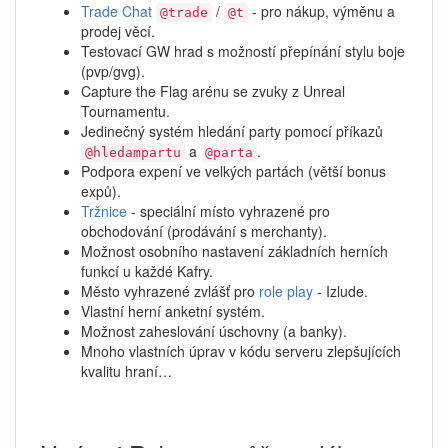
Trade Chat
/
- pro nákup, výměnu a
@trade
@t
prodej věcí.
Testovací GW hrad s možností přepínání stylu boje
(pvp/gvg).
Capture the Flag arénu se zvuky z Unreal
Tournamentu.
Jedinečný systém hledání party pomocí příkazů
a
.
@hledampartu
@parta
Podpora expení ve velkých partách (větší bonus
expů).
Tržnice
- speciální místo vyhrazené pro
obchodování (prodávání s merchanty).
Možnost osobního nastavení základních herních
funkcí u každé Kafry.
Město vyhrazené zvlášť pro
role play
- Izlude.
Vlastní herní anketní systém.
Možnost zaheslování úschovny (a banky).
Mnoho vlastních úprav v kódu serveru zlepšujících
kvalitu hraní…