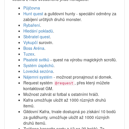
Půjčovna
Hunt quest
a guildovni hunty - speciální odměny za
zabíjení určitých druhů monster.
Rybaření
.
Hledání pokladů
.
Sběratel quest
.
Vykupčí
surovin.
Boss Aréna
.
Tuzex
.
Pisatelé svitků
- quest na výrobu magických scrollů.
Systém úspěchů
.
Lovecká sezóna
.
Nájemni systém
- možnost pronajmout si domek.
Request systém
, přes který můžete
@request
kontaktovat GM.
Možnost zahrát si fotbal s ostatními hráči.
Kafra umožňuje uložit až 1000 různých druhů
itemů.
Gildovní Kafra, trvale dostupná po získání 10 bodů
za guildhunty, umožňuje uložit až 1000 různých
druhů itemů.
Zvýšena kapacita party z 12 na 20 hráčů. To