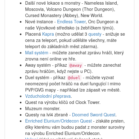
Další nové lokace s monstry - Nameless Island,
Moscovia, Volcano Dungeon (Thor Dungeon),
Cursed Monastery (Abbey), New World.
Nové instance -
Endless Tower
, Orc Dungeon a
naše Výcvikové středisko (s žebříčkem týmů).
Placená
Kapra
(možno udělat 3
questy
- snižuje se
cena za teleport, pokud uděláte všechny, máte
teleport do základních měst zdarma).
Mail systém
- můžete zanechat zprávu hráči, který
zrovna není online ve hře.
Away systém - příkaz
- můžete zanechat
@away
zprávu hráčům, když nejste u PC).
Duel systém - příkaz
- můžete vyzvat
@duel
neomezený počet hráčů na duel fungující i mimo
PVP/GVG mapy - například lze zápasit ve městě.
Vzducholodní přeprava
.
Quest na výrobu klíčů od Clock Tower.
Muzeum monster.
Questy na lvl4 zbraně -
Doomed Sword Quest
.
Enriched Elunium/Oridecon Quest
- získáte prsten,
díky kterému vám budou padat z monster suroviny
na výrobu Enriched Elunium/Oridecon.