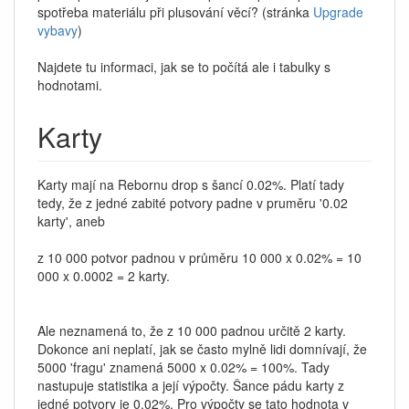
spotřeba materiálu při plusování věcí? (stránka
Upgrade
vybavy
)
Najdete tu informaci, jak se to počítá ale i tabulky s
hodnotami.
Karty
Karty mají na Rebornu drop s šancí 0.02%. Platí tady
tedy, že z jedné zabité potvory padne v pruměru '0.02
karty', aneb
z 10 000 potvor padnou v průměru 10 000 x 0.02% = 10
000 x 0.0002 = 2 karty.
Ale neznamená to, že z 10 000 padnou určitě 2 karty.
Dokonce ani neplatí, jak se často mylně lidi domnívají, že
5000 'fragu' znamená 5000 x 0.02% = 100%. Tady
nastupuje statistika a její výpočty. Šance pádu karty z
jedné potvory je 0.02%. Pro výpočty se tato hodnota v