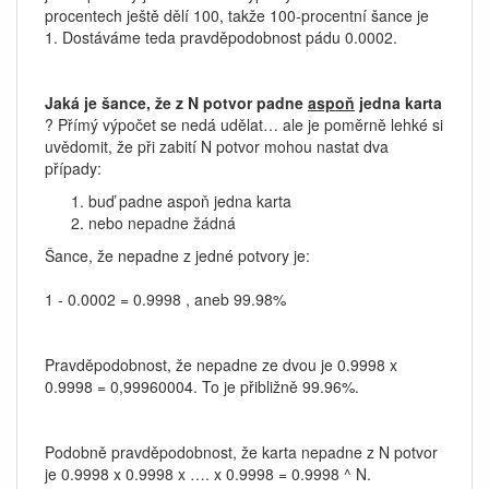
procentech ještě dělí 100, takže 100-procentní šance je
1. Dostáváme teda pravděpodobnost pádu 0.0002.
Jaká je šance, že z N potvor padne
aspoň
jedna karta
? Přímý výpočet se nedá udělat… ale je poměrně lehké si
uvědomit, že při zabití N potvor mohou nastat dva
případy:
buď padne aspoň jedna karta
nebo nepadne žádná
Šance, že nepadne z jedné potvory je:
1 - 0.0002 = 0.9998 , aneb 99.98%
Pravděpodobnost, že nepadne ze dvou je 0.9998 x
0.9998 = 0,99960004. To je přibližně 99.96%.
Podobně pravděpodobnost, že karta nepadne z N potvor
je 0.9998 x 0.9998 x …. x 0.9998 = 0.9998 ^ N.