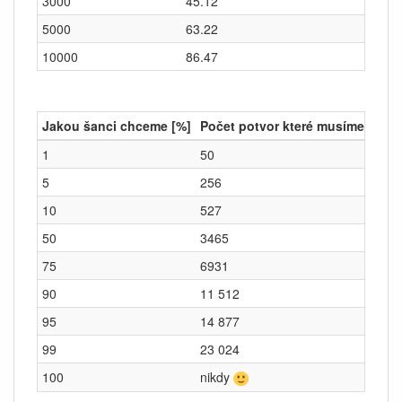
3000
45.12
5000
63.22
10000
86.47
Jakou šanci chceme [%]
Počet potvor které musíme zabít
1
50
5
256
10
527
50
3465
75
6931
90
11 512
95
14 877
99
23 024
100
nikdy