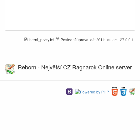
herni_prvky.txt
Poslední úprava:
d/m/Y H:i
autor:
127.0.0.1
Reborn - Největší CZ Ragnarok Online server