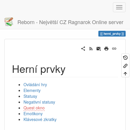
Reborn - Největší CZ Ragnarok Online server
Historie
herni_prvky
herni_prvky
Herní prvky
Ovládání hry
Elementy
Statusy
Negativní statusy
Quest okno
Emotikony
Klávesové zkratky