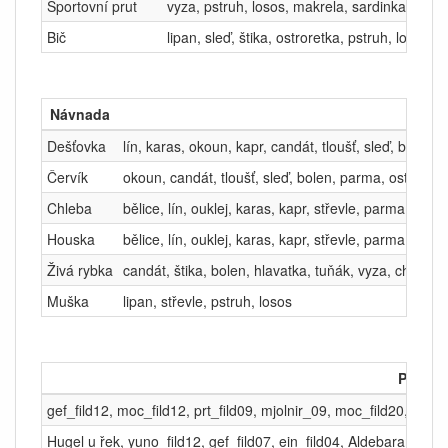
Sportovní prut
vyza, pstruh, losos, makrela, sardinka, jeset
Bič
lipan, sleď, štika, ostroretka, pstruh, losos
Návnada
Dešťovka
lín, karas, okoun, kapr, candát, tloušť, sleď, bolen
Červík
okoun, candát, tloušť, sleď, bolen, parma, ostroret
Chleba
bělice, lín, ouklej, karas, kapr, střevle, parma, losos
Houska
bělice, lín, ouklej, karas, kapr, střevle, parma, losos
Živá rybka
candát, štika, bolen, hlavatka, tuňák, vyza, chiméra,
Muška
lipan, střevle, pstruh, losos
Posed
gef_fild12, moc_fild12, prt_fild09, mjolnir_09, moc_fild20, moc_f
Hugel u řek, yuno_fild12, gef_fild07, ein_fild04, Aldebaran