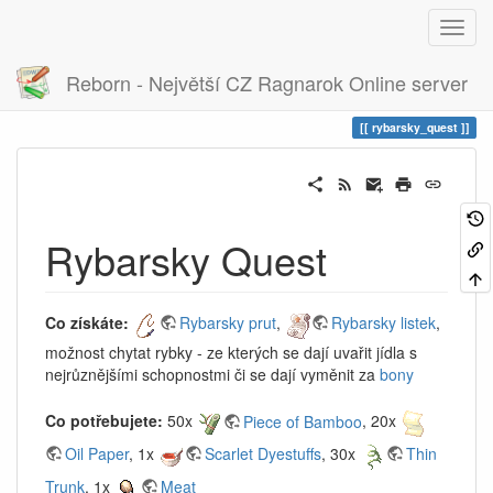
Reborn - Největší CZ Ragnarok Online server
Historie
rybarsky_quest
rybarsky_quest
Rybarsky Quest
Co získáte:
Rybarsky prut
,
Rybarsky listek
,
možnost chytat rybky - ze kterých se dají uvařit jídla s
nejrůznějšími schopnostmi či se dají vyměnit za
bony
Co potřebujete:
50x
Piece of Bamboo
, 20x
Oil Paper
, 1x
Scarlet Dyestuffs
, 30x
Thin
Trunk
, 1x
Meat