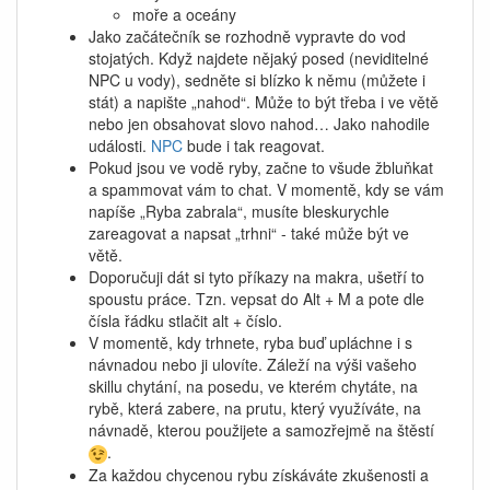
moře a oceány
Jako začátečník se rozhodně vypravte do vod
stojatých. Když najdete nějaký posed (neviditelné
NPC u vody), sedněte si blízko k němu (můžete i
stát) a napište „nahod“. Může to být třeba i ve větě
nebo jen obsahovat slovo nahod… Jako nahodile
události.
NPC
bude i tak reagovat.
Pokud jsou ve vodě ryby, začne to všude žbluňkat
a spammovat vám to chat. V momentě, kdy se vám
napíše „Ryba zabrala“, musíte bleskurychle
zareagovat a napsat „trhni“ - také může být ve
větě.
Doporučuji dát si tyto příkazy na makra, ušetří to
spoustu práce. Tzn. vepsat do Alt + M a pote dle
čísla řádku stlačit alt + číslo.
V momentě, kdy trhnete, ryba buď upláchne i s
návnadou nebo ji ulovíte. Záleží na výši vašeho
skillu chytání, na posedu, ve kterém chytáte, na
rybě, která zabere, na prutu, který využíváte, na
návnadě, kterou použijete a samozřejmě na štěstí
.
Za každou chycenou rybu získáváte zkušenosti a