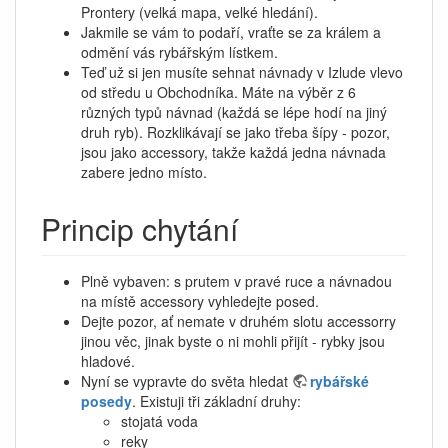
Prontery (velká mapa, velké hledání).
Jakmile se vám to podaří, vraťte se za králem a
odmění vás rybářským lístkem.
Teď už si jen musíte sehnat návnady v Izlude vlevo
od středu u Obchodníka. Máte na výběr z 6
různých typů návnad (každá se lépe hodí na jiný
druh ryb). Rozklikávají se jako třeba šípy - pozor,
jsou jako accessory, takže každá jedna návnada
zabere jedno místo.
Princip chytání
Plně vybaven: s prutem v pravé ruce a návnadou
na místě accessory vyhledejte posed.
Dejte pozor, ať nemate v druhém slotu accessorry
jinou věc, jinak byste o ni mohli přijít - rybky jsou
hladové.
Nyní se vypravte do světa hledat
rybářské
posedy
. Existuji tři základní druhy:
stojatá voda
reky