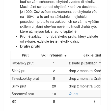
buď se vám schopnost chytání zvedne či nikoliv.
Maximální schopnost chytání, které lze dosáhnout,
je 1000. Což ovšem neznamená, ze chytnete vše
na 100% - a to ani na základních nejlehčích
posedech, protože na základních se vám s vyšším
skillem chytání otevřou nové možnosti druhů ryb,
které už nejsou tak snadno lapitelné.
Kromě základního rybářského prutu, který získáte
od rybáře, existuje ještě několik dalších.
Druhy prutů:
Prut
Skill rybaření +
Jak jej získat
Rybářský prut
1
získáte jej základním que
Slabý prut
2
drop z monstra Kapha na
Teleskopický prut
5
drop z monstra Drake na 
Silný prut
20
drop z monstra Goblin na
Sportovní prut
10
Quest
Bič
5
?