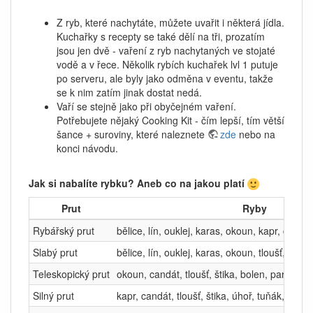
Z ryb, které nachytáte, můžete uvařit i některá jídla.
Kuchařky s recepty se také dělí na tři, prozatím
jsou jen dvě - vaření z ryb nachytaných ve stojaté
vodě a v řece. Několik rybích kuchařek lvl 1 putuje
po serveru, ale byly jako odměna v eventu, takže
se k nim zatím jinak dostat nedá.
Vaří se stejně jako při obyčejném vaření.
Potřebujete nějaký Cooking Kit - čím lepší, tím větší
šance + suroviny, které naleznete
zde
nebo na
konci návodu.
Jak si nabalíte rybku? Aneb co na jakou platí
Prut
Ryby
Rybářský prut
bělice, lín, ouklej, karas, okoun, kapr, candát,
Slabý prut
bělice, lín, ouklej, karas, okoun, tloušť, sleď, 
Teleskopický prut
okoun, candát, tloušť, štika, bolen, parma, o
Silný prut
kapr, candát, tloušť, štika, úhoř, tuňák, kam