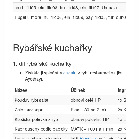
cmd_fild05, ein_fild08, hu_fild03, ein_fild07, Umbala
Hugel u moře, hu_fild06, ein_fild09, pay_fild05, tur_dun01, alb
Rybářské kuchařky
1. díl rybářské kuchařky
Získáte ji splněním
questu
v rybí restauraci na jihu
Ayothayi.
Název
Účinek
Ingredien
Kouduv rybi salat
obnoví celé HP
1x Belice,
Zelenkuv kapr
Flee + 30 na 2 min
2x Kapr, 3x
Klasicka polevka z ryb
obnoví polovinu HP
1x Lin, 1x 
Kapr duseny podle babicky
MATK + 100 na 1 min
2x Kapr, 1
Drobne rybky na kyselo
lvl 5
Blessing
na 1 min
1x Belice, 