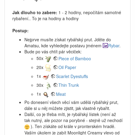
Jak dlouho to zabere:
1 - 2 hodiny, nepočítám samotné
rybaření.. To je na hodiny a hodiny
Postup:
Nejprve musíte získat rybářský prut. Jděte do
Amatsu, kde vyhledejte postavu jménem
Rybar
.
Bude po vás chtít pár věciček:
50x
Piece of Bamboo
20x
Oil Paper
1x
Scarlet Dyestuffs
30x
Thin Trunk
1x
Meat
Po donesení všech věcí vám udělá rybářský prut,
dále si u něj můžete zjistit, jak vlastně rybařit.
Další, co je třeba míti, je rybářský lístek (není až
tak nutný, ale pozor na porybné - stejně už nechodí
). Ten získáte od krále v pronterském hradě.
Vaším úkolem je zabít Moonlight Creamy vlevo od