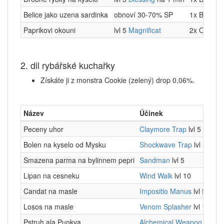
Belice jako uzena sardinka
obnoví 30-70% SP
1x Belice, 
Paprikovi okouni
lvl 5
Magnificat
2x Okoun, 
2. dil rybářské kuchařky
Získáte ji z monstra Cookie (zelený) drop 0,06%.
Název
Účinek
Peceny uhor
Claymore Trap
lvl 5
Bolen na kyselo od Mysku
Shockwave Trap
lvl 5
Smazena parma na bylinnem pepri
Sandman
lvl 5
Lipan na cesneku
Wind Walk
lvl 10
Candat na masle
Impositio Manus
lvl 5
Losos na masle
Venom Splasher
lvl 10
Pstruh ala Punkva
Alchemical Weapon
lvl 3