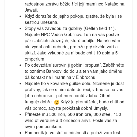
radostnou zprávu běžte říci její mamince Nataše na
Jawaii.
Když dorazíte do jejího pokoje, zjistíte, že byla i se
sestrou unesena.
Stopy vás zavedou za gobliny (Geffen field 11).
Najděte NPC Vodca Goblinov. Ten na vás poštve
pár slabších strážných, které pobijte. Natašu vám
ale vydat chtít nebude, protože prý skvěle vaří a
uklízí. Jako výkupné za ni bude chtít 10 gold a 5
emperium.
Po odevzdání surovin ji goblini propustí. Zaběhněte
to oznámit Banikovi do dolu a ten vám jako dměnu
dá kontakt na Ilmarinina v Einbrochu.
Najdete ho v kovářské guildě dole. Nicméně je dost
protivný, jak se s ním dáte do řeči, vrhne se na vás
jeho ochranka - pět merchantů z labu. Oheň
funguje dobře.
Když je přemůžete, bude chtít od
vás pomoc, abyste prokázali dobré úmysly.
Přineste mu 500 iron, 500 iron ore, 300 steel, 150
wind of verdure a 3 oridecon anvil. Pošle vás za
svým pomocníkem.
Pomocník je ve stejné místnosti a položí vám test.