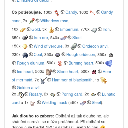
Co potřebujete:
100x
Candy
, 100x
Candy
cane
, 7x
Witherless rose
,
10x
Gold
, 5x
Emperium
, 770x
Iron
,
650x
Iron ore
, 540x
Steel
,
150x
Wind of verdure
, 3x
Oridecon anvil
,
230x
Coal
, 350x
Rough oridecon
, 350x
Rough elunium
, 500x
Burning heart
, 500x
Ice heart
, 500x
Stone heart
, 500x
Heart
of mermaid
, 7x
Hammer of blacksmith
, 1x
Golden anvil
,
2x
Rosary
, 2x
Poring card
, 2x
Lunatic
card
a 1x
Welding mask
(=50x
Steel
).
Jak dlouho to zabere:
Obíhání až tak dlouho ne, ale
shánění surovin se může protáhnout. Při obíhání se
doporučuje hledat NPC v databázi, ušetří to čas.