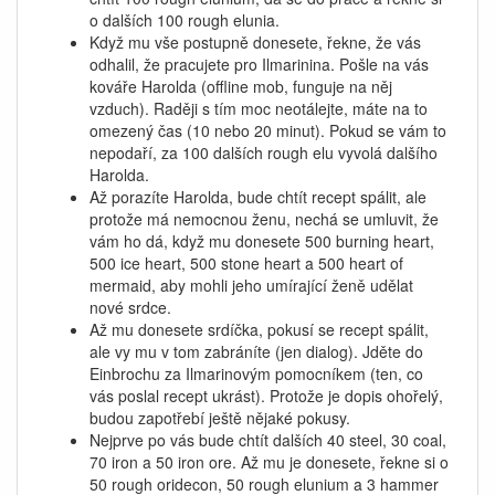
o dalších 100 rough elunia.
Když mu vše postupně donesete, řekne, že vás
odhalil, že pracujete pro Ilmarinina. Pošle na vás
kováře Harolda (offline mob, funguje na něj
vzduch). Raději s tím moc neotálejte, máte na to
omezený čas (10 nebo 20 minut). Pokud se vám to
nepodaří, za 100 dalších rough elu vyvolá dalšího
Harolda.
Až porazíte Harolda, bude chtít recept spálit, ale
protože má nemocnou ženu, nechá se umluvit, že
vám ho dá, když mu donesete 500 burning heart,
500 ice heart, 500 stone heart a 500 heart of
mermaid, aby mohli jeho umírající ženě udělat
nové srdce.
Až mu donesete srdíčka, pokusí se recept spálit,
ale vy mu v tom zabráníte (jen dialog). Jděte do
Einbrochu za Ilmarinovým pomocníkem (ten, co
vás poslal recept ukrást). Protože je dopis ohořelý,
budou zapotřebí ještě nějaké pokusy.
Nejprve po vás bude chtít dalších 40 steel, 30 coal,
70 iron a 50 iron ore. Až mu je donesete, řekne si o
50 rough oridecon, 50 rough elunium a 3 hammer