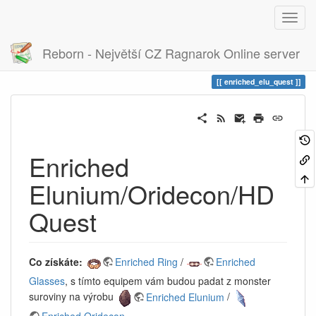
Reborn - Největší CZ Ragnarok Online server
Historie
enriched_elu_quest
enriched_elu_quest
Enriched
Elunium/Oridecon/HD
Quest
Co získáte:
Enriched Ring
/
Enriched
Glasses
, s tímto equipem vám budou padat z monster
suroviny na výrobu
Enriched Elunium
/
Enriched Oridecon
.