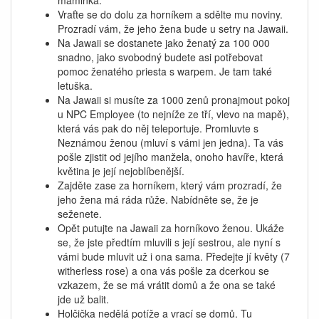
maminka.
Vraťte se do dolu za horníkem a sdělte mu noviny.
Prozradí vám, že jeho žena bude u setry na Jawaii.
Na Jawaii se dostanete jako ženatý za 100 000
snadno, jako svobodný budete asi potřebovat
pomoc ženatého priesta s warpem. Je tam také
letuška.
Na Jawaii si musíte za 1000 zenů pronajmout pokoj
u NPC Employee (to nejníže ze tří, vlevo na mapě),
která vás pak do něj teleportuje. Promluvte s
Neznámou ženou (mluví s vámi jen jedna). Ta vás
pošle zjistit od jejího manžela, onoho havíře, která
květina je její nejoblíbenější.
Zajděte zase za horníkem, který vám prozradí, že
jeho žena má ráda růže. Nabídněte se, že je
seženete.
Opět putujte na Jawaii za horníkovo ženou. Ukáže
se, že jste předtím mluvili s její sestrou, ale nyní s
vámi bude mluvit už i ona sama. Předejte jí květy (7
witherless rose) a ona vás pošle za dcerkou se
vzkazem, že se má vrátit domů a že ona se také
jde už balit.
Holčička nedělá potíže a vrací se domů. Tu