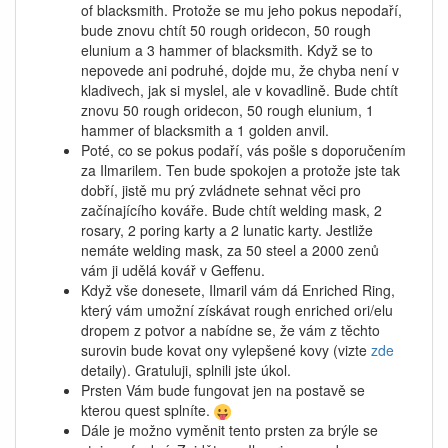
of blacksmith. Protože se mu jeho pokus nepodaří,
bude znovu chtít 50 rough oridecon, 50 rough
elunium a 3 hammer of blacksmith. Když se to
nepovede ani podruhé, dojde mu, že chyba není v
kladivech, jak si myslel, ale v kovadlině. Bude chtít
znovu 50 rough oridecon, 50 rough elunium, 1
hammer of blacksmith a 1 golden anvil.
Poté, co se pokus podaří, vás pošle s doporučením
za Ilmarilem. Ten bude spokojen a protože jste tak
dobří, jistě mu prý zvládnete sehnat věci pro
začínajícího kováře. Bude chtít welding mask, 2
rosary, 2 poring karty a 2 lunatic karty. Jestliže
nemáte welding mask, za 50 steel a 2000 zenů
vám ji udělá kovář v Geffenu.
Když vše donesete, Ilmaril vám dá Enriched Ring,
který vám umožní získávat rough enriched ori/elu
dropem z potvor a nabídne se, že vám z těchto
surovin bude kovat ony vylepšené kovy (vizte
zde
detaily). Gratuluji, splnili jste úkol.
Prsten Vám bude fungovat jen na postavě se
kterou quest splníte.
Dále je možno vyměnit tento prsten za brýle se