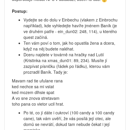
Postup:
Vydejte se do dolu v Einbechu (vlakem z Einbrochu
například), kde vyhledejte havíře jménem Baník (je
ve druhém patře - ein_dun02: 248, 114), u kterého
quest začíná.
Ten vám poví o tom, jak ho opustila žena a dcera,
když na něj budete naléhat.
Dceru najdete v továrně na hračky nad Lutií
(Kristinka na xmas_dun01: 89, 234). Musíte jí
zazpívat písničku (řádek po řádku), kterou vám
prozradil Baník. Tady je:
Mavam rad tie ufulane rana
ked nechce sa mi vstat
ked mozem dlhsie spat
A vo sne znova stretavam
toho pana co vietor ucil hrat.
Po té, co jí dáte i cukroví (100 candy a 100 candy
cane), tak vám uvěří, že vás posílá její otec, ale
domů se nevrátí, dokud tam nebude čekat i její