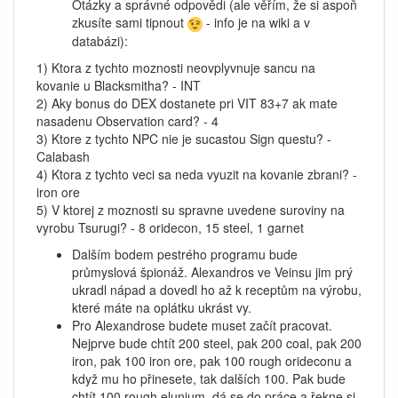
Otázky a správné odpovědi (ale věřím, že si aspoň
zkusíte sami tipnout
- info je na wiki a v
databázi):
1) Ktora z tychto moznosti neovplyvnuje sancu na
kovanie u Blacksmitha? - INT
2) Aky bonus do DEX dostanete pri VIT 83+7 ak mate
nasadenu Observation card? - 4
3) Ktore z tychto NPC nie je sucastou Sign questu? -
Calabash
4) Ktora z tychto veci sa neda vyuzit na kovanie zbrani? -
iron ore
5) V ktorej z moznosti su spravne uvedene suroviny na
vyrobu Tsurugi? - 8 oridecon, 15 steel, 1 garnet
Dalším bodem pestrého programu bude
průmyslová špionáž. Alexandros ve Veinsu jim prý
ukradl nápad a dovedl ho až k receptům na výrobu,
které máte na oplátku ukrást vy.
Pro Alexandrose budete muset začít pracovat.
Nejprve bude chtít 200 steel, pak 200 coal, pak 200
iron, pak 100 iron ore, pak 100 rough orideconu a
když mu ho přinesete, tak dalších 100. Pak bude
chtít 100 rough elunium, dá se do práce a řekne si