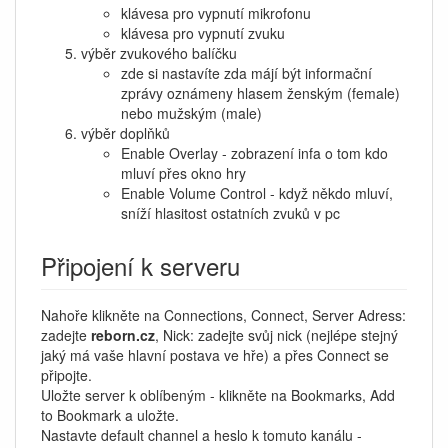
klávesa pro vypnutí mikrofonu
klávesa pro vypnutí zvuku
výběr zvukového balíčku
zde si nastavíte zda májí být informační
zprávy oznámeny hlasem ženským (female)
nebo mužským (male)
výběr doplňků
Enable Overlay - zobrazení infa o tom kdo
mluví přes okno hry
Enable Volume Control - když někdo mluví,
sníží hlasitost ostatních zvuků v pc
Připojení k serveru
Nahoře klikněte na Connections, Connect, Server Adress:
zadejte
reborn.cz
, Nick: zadejte svůj nick (nejlépe stejný
jaký má vaše hlavní postava ve hře) a přes Connect se
připojte.
Uložte server k oblíbeným - klikněte na Bookmarks, Add
to Bookmark a uložte.
Nastavte default channel a heslo k tomuto kanálu -