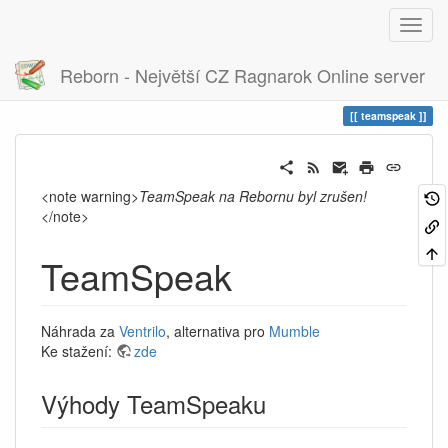
Reborn - Největší CZ Ragnarok Online server
Historie
teamspeak
teamspeak
<note warning>
TeamSpeak na Rebornu byl zrušen!
</note>
TeamSpeak
Náhrada za
Ventrilo
, alternativa pro
Mumble
Ke stažení:
zde
Výhody TeamSpeaku