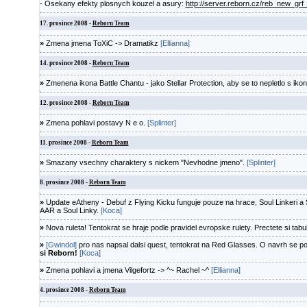
- Osekany efekty plosnych kouzel a asury:
http://server.reborn.cz/reb_new_grf_
17. prosince 2008 -
Reborn Team
»
Zmena jmena ToXiC -> Dramatikz
[Ellianna]
14. prosince 2008 -
Reborn Team
»
Zmenena ikona Battle Chantu - jako Stellar Protection, aby se to nepletlo s ik
12. prosince 2008 -
Reborn Team
»
Zmena pohlavi postavy N e o.
[Splinter]
11. prosince 2008 -
Reborn Team
»
Smazany vsechny charaktery s nickem "Nevhodne jmeno".
[Splinter]
8. prosince 2008 -
Reborn Team
»
Update eAtheny - Debuf z Flying Kicku funguje pouze na hrace, Soul Linkeri a S
AAR a Soul Linky.
[Koca]
»
Nova ruleta! Tentokrat se hraje podle pravidel evropske rulety. Prectete si tabul
»
[Gwindol]
pro nas napsal dalsi quest, tentokrat na Red Glasses. O navrh se pos
si Reborn!
[Koca]
»
Zmena pohlavi a jmena Vilgefortz -> ^~ Rachel ~^
[Ellianna]
4. prosince 2008 -
Reborn Team