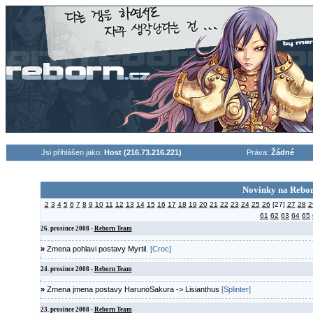
Jsi přihlášen jako:
Host (216.73.216.221)
Práva:
Žádné
Novinky na Rebornu (45
2
3
4
5
6
7
8
9
10
11
12
13
14
15
16
17
18
19
20
21
22
23
24
25
26
[27]
27
28
2
61
62
63
64
65
26. prosince 2008 -
Reborn Team
»
Zmena pohlavi postavy Myrtil.
[Croc]
24. prosince 2008 -
Reborn Team
»
Zmena jmena postavy HarunoSakura -> Lisianthus
[Splinter]
23. prosince 2008 -
Reborn Team