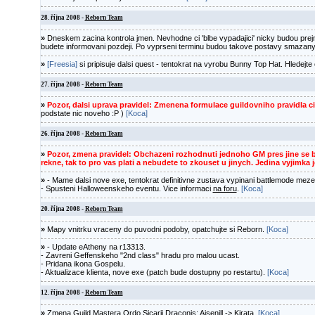
28. října 2008 -
Reborn Team
»
Dneskem zacina kontrola jmen. Nevhodne ci 'blbe vypadajici' nicky budou pr
budete informovani pozdeji. Po vyprseni terminu budou takove postavy smazan
»
[Freesia]
si pripisuje dalsi quest - tentokrat na vyrobu Bunny Top Hat. Hledejt
27. října 2008 -
Reborn Team
»
Pozor, dalsi uprava pravidel: Zmenena formulace guildovniho pravidla ci
podstate nic noveho :P )
[Koca]
26. října 2008 -
Reborn Team
»
Pozor, zmena pravidel: Obchazeni rozhodnuti jednoho GM pres jine se
rekne, tak to pro vas plati a nebudete to zkouset u jinych. Jedina vyjimka 
»
- Mame dalsi nove exe, tentokrat definitivne zustava vypinani battlemode me
- Spusteni Halloweenskeho eventu. Vice informaci
na foru
.
[Koca]
20. října 2008 -
Reborn Team
»
Mapy vnitrku vraceny do puvodni podoby, opatchujte si Reborn.
[Koca]
»
- Update eAtheny na r13313.
- Zavreni Geffenskeho "2nd class" hradu pro malou ucast.
- Pridana ikona Gospelu.
- Aktualizace klienta, nove exe (patch bude dostupny po restartu).
[Koca]
12. října 2008 -
Reborn Team
»
Zmena Guild Mastera Ordo Sicarii Draconis: Aisenill -> Kirata.
[Koca]