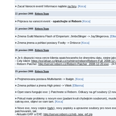
»
Zacal Vanocni event! Informace najdete
na foru
.
[Koca]
22. prosince 2008 -
Reborn Team
»
Priprava na vanocni event -
opatchujte si Reborn
[Koca]
21. prosince 2008 -
Reborn Team
»
Zmena Guild Mastera Flash of Emperium: JimboSlinger -> JaySlingerova.
[Elli
»
Zmena jmena a pohlavi postavy Foolty -> Drtiovce
[Koca]
20. prosince 2008 -
Reborn Team
»
Je k dispozici nova verze klienta opatchovaneho ke dnesnimu datu, stejne jak
- Cely klient:
https://ssl.jirkan.cz/jirkan.cz/ro/mirror/reborn/Reborn-Full_2008-12
- Reborn Patcher:
http://server.reborn.cz/Reborn-Patcher_2008-12-20.exe
- 24
19. prosince 2008 -
Reborn Team
»
Prejmenovana postava Multivitamin -> Ibalgin.
[Koca]
»
Zmena pohlavi a jmena High priest -> Vittek
[Ellianna]
»
Opet starsi fungujici exe :) Patchnete si Reborn. Odkazy na grf soubory (2 novi
»
Pokud mate problemy s novym exe (padani kvuli chybejicim souborum), musit
sakray.exe, objevi se vam tam.
[Koca]
»
Nove exe, novy cepice (
tady
), novy popisky a upravene soubory pro nove exe
patchovanim, tak:
- Aktualni GRF a EXE:
http://server.reborn.cz/reb_new_grf.zip