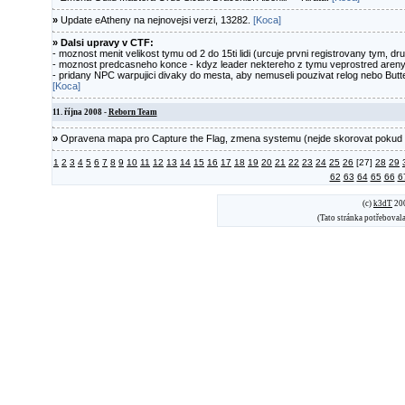
»
Update eAtheny na nejnovejsi verzi, 13282.
[Koca]
»
Dalsi upravy v CTF:
- moznost menit velikost tymu od 2 do 15ti lidi (urcuje prvni registrovany tym, dr
- moznost predcasneho konce - kdyz leader nektereho z tymu veprostred areny
- pridany NPC warpujici divaky do mesta, aby nemuseli pouzivat relog nebo Butte
[Koca]
11. října 2008 -
Reborn Team
»
Opravena mapa pro Capture the Flag, zmena systemu (nejde skorovat pokud va
1
2
3
4
5
6
7
8
9
10
11
12
13
14
15
16
17
18
19
20
21
22
23
24
25
26
[27]
28
29
62
63
64
65
66
6
(c)
k3dT
200
(Tato stránka potřebova