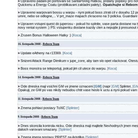
»
Opraveno padani pri portovani se SantaPoring Hatkou, pridany popisky pro no
Quickenu a Energy Coatu (problikavani zakladni palety).
Opatchujte si Reborn
»
Upraveno warpovani bossu u warpu - nyni pokud boss ztrati cil v dosahu 12 pol
umre, nebo se odlogne,... V prt_maze mapach zkraceno na 3 policka. Guardiani
»
Upraven vstupni quest do juperosu - pokud ho splnite, vase parta dostane na t
novy rental system :) PS: vstupenku dostane kazdy clen a nepujde ji presunout na 
»
Zrusen Bonus Halloween Hatky :)
[Koca]
16. listopadu 2008 -
Reborn Team
»
Update eAtheny na r13369.
[Koca]
»
Snizeni Attack Range Dimikum v jupe_core, aby tam slo opet vlackovat. Otestu
»
Boss monstra se teleportuji, pokud jim cil utece do warpu.
[Koca]
14. listopadu 2008 -
Reborn Team
»
Ode dneska maji vsichni GM ve jmene oznaceni
[GM]
(napr
[GM]
Splinter,
[GM
Opakuji, ze GM po vas nikdy nebudou chtit vase heslo k uctu a nyni pokud vam 
11. listopadu 2008 -
Reborn Team
»
Zmena pohlavi postavy ToXiC
[Splinter]
9. listopadu 2008 -
Reborn Team
»
Dnes skoncila kontrola nicku. Ode dneska maji majitele Nevhodnych jmen mesi
dalsich varovani smazany.
[Splinter]
»
Zmena jmena postavy PRIEST na Aristillus
[Splinter]