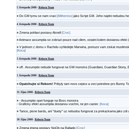
5. listopadu 2008 -
Reborn Team
»
Do GM tymu se nam vraci
[Mitheress]
jako Script GM. Jeho naplni nebudou hern
4. listopadu 2008 -
Reborn Team
»
Zmena pohlavi postavy Aknell
[Croc]
»
Animace assumptia se zobrazi pouze nad cilem, ostatni kolem dostanou efekt
»
V jednom z domu v Rachelu vyhledejte Marwina, pomuze vam ziskat muslimsk
[Koca]
3. listopadu 2008 -
Reborn Team
»
uff.. Assumptio nebude fungovat na GW monstra (Guardiani, Guardian Stony, 
1. listopadu 2008 -
Reborn Team
»
Opatchujte si Reborn!
Pribyly tam nove cepice a veci potrebne pro Bunny 
31. října 2008 -
Reborn Team
»
- Assumptio opet funguje na Boss monstra
- Graficky efekt assumptia dostanou vsichni, ne jen caster.
[Koca]
»
Tance, pisne bardu, ani "duety" uz nebudou fungovat za prekazkama jako zdi a 
30. října 2008 -
Reborn Team
»
Zmena jmena postavy NoOb na Rafaelo
[Croc]