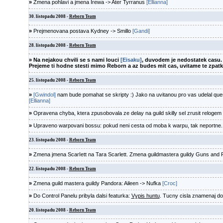
»
Zmena pohlavi a jmena Irewa -> Ater Tyrranus
[Ellianna]
30. listopadu 2008 -
Reborn Team
»
Prejmenovana postava Kydney -> Smillo
[Gandi]
28. listopadu 2008 -
Reborn Team
»
Na nejakou chvili se s nami louci
[Eisaku]
, duvodem je nedostatek casu.
Prejeme ti hodne stesti mimo Reborn a az budes mit cas, uvitame te zpatk
25. listopadu 2008 -
Reborn Team
»
[Gwindol]
nam bude pomahat se skripty :) Jako na uvitanou pro vas udelal qu
[Ellianna]
»
Opravena chyba, ktera zpusobovala ze delay na guild skilly sel zrusit relogem 
»
Upraveno warpovani bossu: pokud neni cesta od moba k warpu, tak neportne. Nap
23. listopadu 2008 -
Reborn Team
»
Zmena jmena ScarIett na Tara Scarlett. Zmena guildmastera guildy Guns and Ro
22. listopadu 2008 -
Reborn Team
»
Zmena guild mastera guildy Pandora: Aileen -> Nufka
[Croc]
»
Do Control Panelu pribyla dalsi featurka:
Vypis huntu
. Tucny cisla znamenaj dok
20. listopadu 2008 -
Reborn Team