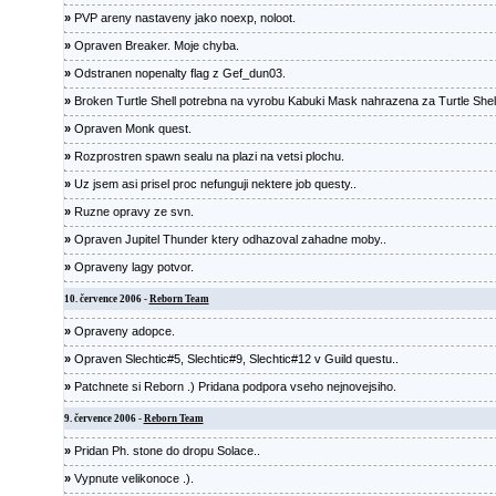
»
PVP areny nastaveny jako noexp, noloot.
»
Opraven Breaker. Moje chyba.
»
Odstranen nopenalty flag z Gef_dun03.
»
Broken Turtle Shell potrebna na vyrobu Kabuki Mask nahrazena za Turtle Shell
»
Opraven Monk quest.
»
Rozprostren spawn sealu na plazi na vetsi plochu.
»
Uz jsem asi prisel proc nefunguji nektere job questy..
»
Ruzne opravy ze svn.
»
Opraven Jupitel Thunder ktery odhazoval zahadne moby..
»
Opraveny lagy potvor.
10. července 2006 -
Reborn Team
»
Opraveny adopce.
»
Opraven Slechtic#5, Slechtic#9, Slechtic#12 v Guild questu..
»
Patchnete si Reborn .) Pridana podpora vseho nejnovejsiho.
9. července 2006 -
Reborn Team
»
Pridan Ph. stone do dropu Solace..
»
Vypnute velikonoce .).