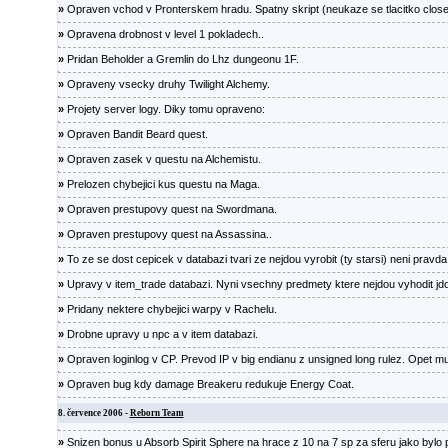
»
Opraven vchod v Pronterskem hradu. Spatny skript (neukaze se tlacitko close
»
Opravena drobnost v level 1 pokladech..
»
Pridan Beholder a Gremlin do Lhz dungeonu 1F.
»
Opraveny vsecky druhy Twilight Alchemy.
»
Projety server logy. Diky tomu opraveno:
»
Opraven Bandit Beard quest.
»
Opraven zasek v questu na Alchemistu.
»
Prelozen chybejici kus questu na Maga.
»
Opraven prestupovy quest na Swordmana.
»
Opraven prestupovy quest na Assassina..
»
To ze se dost cepicek v databazi tvari ze nejdou vyrobit (ty starsi) neni pravda.
»
Upravy v item_trade databazi. Nyni vsechny predmety ktere nejdou vyhodit jdo
»
Pridany nektere chybejici warpy v Rachelu.
»
Drobne upravy u npc a v item databazi.
»
Opraven loginlog v CP. Prevod IP v big endianu z unsigned long rulez. Opet muz
»
Opraven bug kdy damage Breakeru redukuje Energy Coat.
8. července 2006 -
Reborn Team
»
Snizen bonus u Absorb Spirit Sphere na hrace z 10 na 7 sp za sferu jako bylo