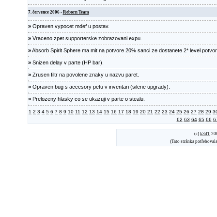
7. července 2006 -
Reborn Team
»
Opraven vypocet mdef u postav.
»
Vraceno zpet supporterske zobrazovani expu.
»
Absorb Spirit Sphere ma mit na potvore 20% sanci ze dostanete 2* level potvor
»
Snizen delay v parte (HP bar).
»
Zrusen filtr na povolene znaky u nazvu paret.
»
Opraven bug s accesory petu v inventari (silene upgrady).
»
Prelozeny hlasky co se ukazuji v parte o stealu.
1
2
3
4
5
6
7
8
9
10
11
12
13
14
15
16
17
18
19
20
21
22
23
24
25
26
27
28
29
3
62
63
64
65
66
6
(c)
k3dT
200
(Tato stránka potřebova