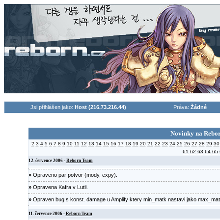
Jsi přihlášen jako:
Host (216.73.216.44)
Práva:
Žádné
Novinky na Rebornu (45
2
3
4
5
6
7
8
9
10
11
12
13
14
15
16
17
18
19
20
21
22
23
24
25
26
27
28
29
30
61
62
63
64
65
12. července 2006 -
Reborn Team
»
Opraveno par potvor (mody, expy).
»
Opravena Kafra v Lutii.
»
Opraven bug s konst. damage u Amplify ktery min_matk nastavi jako max_mat
11. července 2006 -
Reborn Team