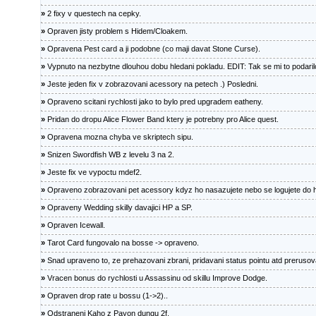
»
2 fixy v questech na cepky.
»
Opraven jisty problem s Hidem/Cloakem.
»
Opravena Pest card a ji podobne (co maji davat Stone Curse).
»
Vypnuto na nezbytne dlouhou dobu hledani pokladu. EDIT: Tak se mi to podarilo
»
Jeste jeden fix v zobrazovani acessory na petech .) Posledni.
»
Opraveno scitani rychlosti jako to bylo pred upgradem eatheny.
»
Pridan do dropu Alice Flower Band ktery je potrebny pro Alice quest.
»
Opravena mozna chyba ve skriptech sipu.
»
Snizen Swordfish WB z levelu 3 na 2.
»
Jeste fix ve vypoctu mdef2.
»
Opraveno zobrazovani pet acessory kdyz ho nasazujete nebo se logujete do hr
»
Opraveny Wedding skilly davajici HP a SP.
»
Opraven Icewall.
»
Tarot Card fungovalo na bosse -> opraveno.
»
Snad upraveno to, ze prehazovani zbrani, pridavani status pointu atd prerusova
»
Vracen bonus do rychlosti u Assassinu od skillu Improve Dodge.
»
Opraven drop rate u bossu (1->2)..
»
Odstraneni Kaho z Payon dungu 2f.