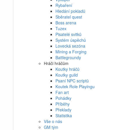
Rybaření
Hledání pokladů
Sběratel quest
Boss arena
Tuzex
Pisatelé svitků
Systém úspěchů
Lovecká sezóna
Mining a Forging
Battlegroundy
Hráči hráčům
Koutky hráčů
Koutky guild
Psaní NPC scriptů
Koutek Role Playingu
Fan art
Pohádky
Příběhy
Překlady
Statistika
Vše o nás
GM tým