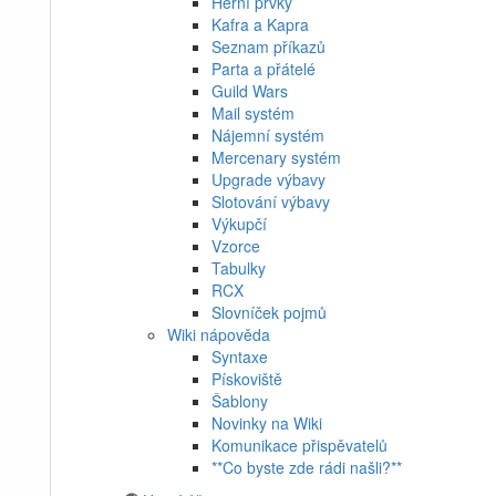
Herní prvky
Kafra a Kapra
Seznam příkazů
Parta a přátelé
Guild Wars
Mail systém
Nájemní systém
Mercenary systém
Upgrade výbavy
Slotování výbavy
Výkupčí
Vzorce
Tabulky
RCX
Slovníček pojmů
Wiki nápověda
Syntaxe
Pískoviště
Šablony
Novinky na Wiki
Komunikace přispěvatelů
**Co byste zde rádi našli?**