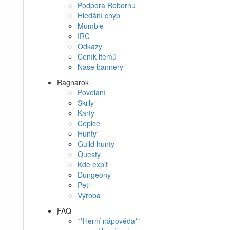
Podpora Rebornu
Hledání chyb
Mumble
IRC
Odkazy
Ceník itemů
Naše bannery
Ragnarok
Povolání
Skilly
Karty
Čepice
Hunty
Guild hunty
Questy
Kde expit
Dungeony
Peti
Výroba
FAQ
**Herní nápověda**