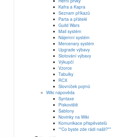
Herní prvky
Kafra a Kapra
Seznam příkazů
Parta a přátelé
Guild Wars
Mail systém
Nájemní systém
Mercenary systém
Upgrade výbavy
Slotování výbavy
Výkupčí
Vzorce
Tabulky
RCX
Slovníček pojmů
Wiki nápověda
Syntaxe
Pískoviště
Šablony
Novinky na Wiki
Komunikace přispěvatelů
**Co byste zde rádi našli?**