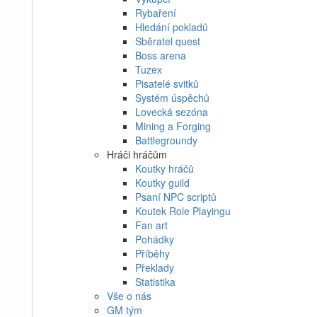
Rybaření
Hledání pokladů
Sběratel quest
Boss arena
Tuzex
Pisatelé svitků
Systém úspěchů
Lovecká sezóna
Mining a Forging
Battlegroundy
Hráči hráčům
Koutky hráčů
Koutky guild
Psaní NPC scriptů
Koutek Role Playingu
Fan art
Pohádky
Příběhy
Překlady
Statistika
Vše o nás
GM tým