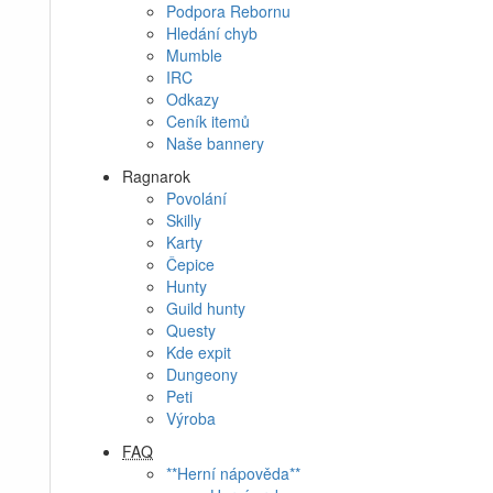
Podpora Rebornu
Hledání chyb
Mumble
IRC
Odkazy
Ceník itemů
Naše bannery
Ragnarok
Povolání
Skilly
Karty
Čepice
Hunty
Guild hunty
Questy
Kde expit
Dungeony
Peti
Výroba
FAQ
**Herní nápověda**