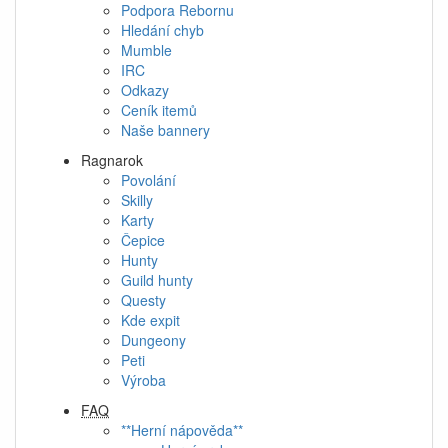
Podpora Rebornu
Hledání chyb
Mumble
IRC
Odkazy
Ceník itemů
Naše bannery
Ragnarok
Povolání
Skilly
Karty
Čepice
Hunty
Guild hunty
Questy
Kde expit
Dungeony
Peti
Výroba
FAQ
**Herní nápověda**