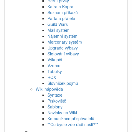
Herní prvky
Kafra a Kapra
Seznam příkazů
Parta a přátelé
Guild Wars
Mail systém
Nájemní systém
Mercenary systém
Upgrade výbavy
Slotování výbavy
Výkupčí
Vzorce
Tabulky
RCX
Slovníček pojmů
Wiki nápověda
Syntaxe
Pískoviště
Šablony
Novinky na Wiki
Komunikace přispěvatelů
**Co byste zde rádi našli?**