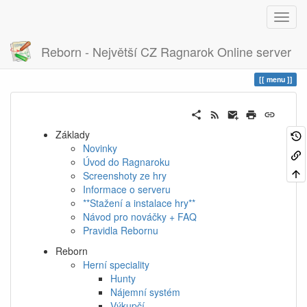
Reborn - Největší CZ Ragnarok Online server
Historie
menu
menu
Základy
Novinky
Úvod do Ragnaroku
Screenshoty ze hry
Informace o serveru
**Stažení a instalace hry**
Návod pro nováčky + FAQ
Pravidla Rebornu
Reborn
Herní speciality
Hunty
Nájemní systém
Výkupčí