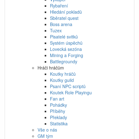
Rybaření
Hledání pokladů
Sběratel quest
Boss arena
Tuzex
Pisatelé svitků
Systém úspěchů
Lovecká sezóna
Mining a Forging
Battlegroundy
Hráči hráčům
Koutky hráčů
Koutky guild
Psaní NPC scriptů
Koutek Role Playingu
Fan art
Pohádky
Příběhy
Překlady
Statistika
Vše o nás
GM tým