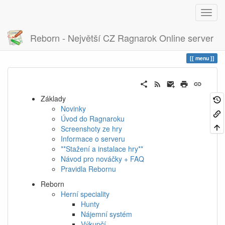
Reborn - Největší CZ Ragnarok Online server
Historie
menu
menu
Základy
Novinky
Úvod do Ragnaroku
Screenshoty ze hry
Informace o serveru
**Stažení a instalace hry**
Návod pro nováčky + FAQ
Pravidla Rebornu
Reborn
Herní speciality
Hunty
Nájemní systém
Výkupčí