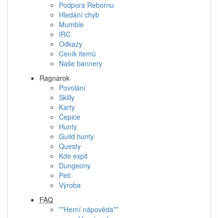
Podpora Rebornu
Hledání chyb
Mumble
IRC
Odkazy
Ceník itemů
Naše bannery
Ragnarok
Povolání
Skilly
Karty
Čepice
Hunty
Guild hunty
Questy
Kde expit
Dungeony
Peti
Výroba
FAQ
**Herní nápověda**