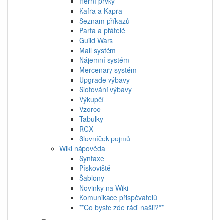
Herní prvky
Kafra a Kapra
Seznam příkazů
Parta a přátelé
Guild Wars
Mail systém
Nájemní systém
Mercenary systém
Upgrade výbavy
Slotování výbavy
Výkupčí
Vzorce
Tabulky
RCX
Slovníček pojmů
Wiki nápověda
Syntaxe
Pískoviště
Šablony
Novinky na Wiki
Komunikace přispěvatelů
**Co byste zde rádi našli?**