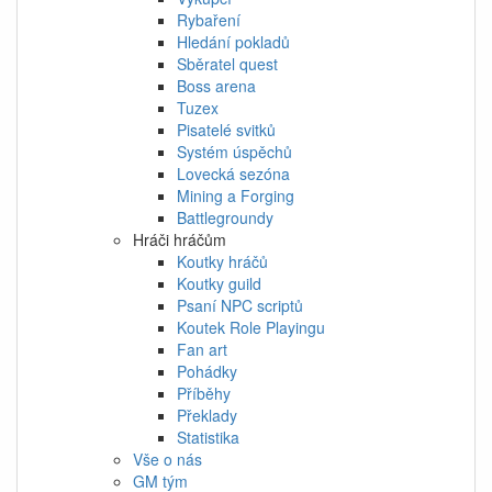
Rybaření
Hledání pokladů
Sběratel quest
Boss arena
Tuzex
Pisatelé svitků
Systém úspěchů
Lovecká sezóna
Mining a Forging
Battlegroundy
Hráči hráčům
Koutky hráčů
Koutky guild
Psaní NPC scriptů
Koutek Role Playingu
Fan art
Pohádky
Příběhy
Překlady
Statistika
Vše o nás
GM tým