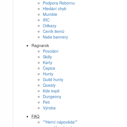
Podpora Rebornu
Hledání chyb
Mumble
IRC
Odkazy
Ceník itemů
Naše bannery
Ragnarok
Povolání
Skilly
Karty
Čepice
Hunty
Guild hunty
Questy
Kde expit
Dungeony
Peti
Výroba
FAQ
**Herní nápověda**