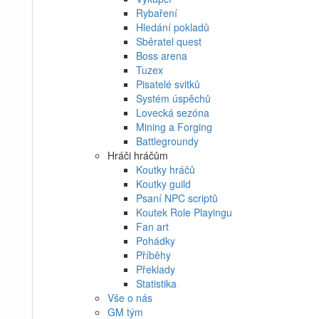
Rybaření
Hledání pokladů
Sběratel quest
Boss arena
Tuzex
Pisatelé svitků
Systém úspěchů
Lovecká sezóna
Mining a Forging
Battlegroundy
Hráči hráčům
Koutky hráčů
Koutky guild
Psaní NPC scriptů
Koutek Role Playingu
Fan art
Pohádky
Příběhy
Překlady
Statistika
Vše o nás
GM tým