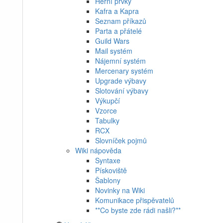
Herní prvky
Kafra a Kapra
Seznam příkazů
Parta a přátelé
Guild Wars
Mail systém
Nájemní systém
Mercenary systém
Upgrade výbavy
Slotování výbavy
Výkupčí
Vzorce
Tabulky
RCX
Slovníček pojmů
Wiki nápověda
Syntaxe
Pískoviště
Šablony
Novinky na Wiki
Komunikace přispěvatelů
**Co byste zde rádi našli?**