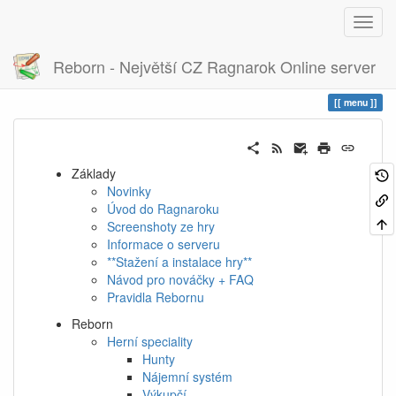
Reborn - Největší CZ Ragnarok Online server
Historie
menu
menu
Základy
Novinky
Úvod do Ragnaroku
Screenshoty ze hry
Informace o serveru
**Stažení a instalace hry**
Návod pro nováčky + FAQ
Pravidla Rebornu
Reborn
Herní speciality
Hunty
Nájemní systém
Výkupčí