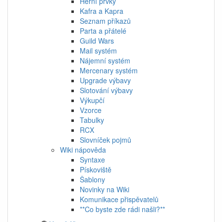
Herní prvky
Kafra a Kapra
Seznam příkazů
Parta a přátelé
Guild Wars
Mail systém
Nájemní systém
Mercenary systém
Upgrade výbavy
Slotování výbavy
Výkupčí
Vzorce
Tabulky
RCX
Slovníček pojmů
Wiki nápověda
Syntaxe
Pískoviště
Šablony
Novinky na Wiki
Komunikace přispěvatelů
**Co byste zde rádi našli?**