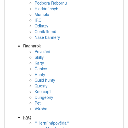
Podpora Rebornu
Hledání chyb
Mumble
IRC
Odkazy
Ceník itemů
Naše bannery
Ragnarok
Povolání
Skilly
Karty
Čepice
Hunty
Guild hunty
Questy
Kde expit
Dungeony
Peti
Výroba
FAQ
**Herní nápověda**