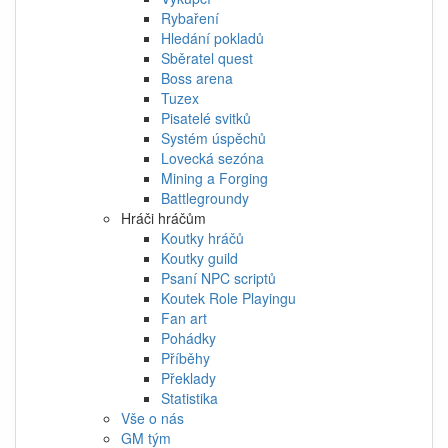
Rybaření
Hledání pokladů
Sběratel quest
Boss arena
Tuzex
Pisatelé svitků
Systém úspěchů
Lovecká sezóna
Mining a Forging
Battlegroundy
Hráči hráčům
Koutky hráčů
Koutky guild
Psaní NPC scriptů
Koutek Role Playingu
Fan art
Pohádky
Příběhy
Překlady
Statistika
Vše o nás
GM tým