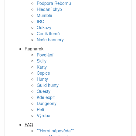
Podpora Rebornu
Hledání chyb
Mumble
IRC
Odkazy
Ceník itemů
Naše bannery
Ragnarok
Povolání
Skilly
Karty
Čepice
Hunty
Guild hunty
Questy
Kde expit
Dungeony
Peti
Výroba
FAQ
**Herní nápověda**