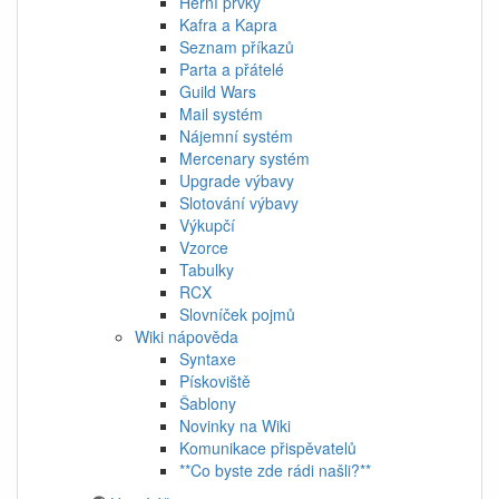
Herní prvky
Kafra a Kapra
Seznam příkazů
Parta a přátelé
Guild Wars
Mail systém
Nájemní systém
Mercenary systém
Upgrade výbavy
Slotování výbavy
Výkupčí
Vzorce
Tabulky
RCX
Slovníček pojmů
Wiki nápověda
Syntaxe
Pískoviště
Šablony
Novinky na Wiki
Komunikace přispěvatelů
**Co byste zde rádi našli?**