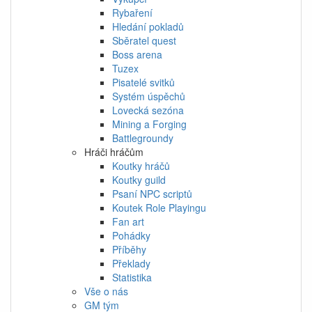
Rybaření
Hledání pokladů
Sběratel quest
Boss arena
Tuzex
Pisatelé svitků
Systém úspěchů
Lovecká sezóna
Mining a Forging
Battlegroundy
Hráči hráčům
Koutky hráčů
Koutky guild
Psaní NPC scriptů
Koutek Role Playingu
Fan art
Pohádky
Příběhy
Překlady
Statistika
Vše o nás
GM tým