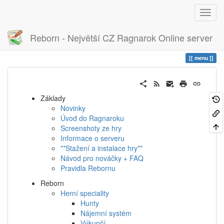
Reborn - Největší CZ Ragnarok Online server
Historie
menu
menu
Základy
Novinky
Úvod do Ragnaroku
Screenshoty ze hry
Informace o serveru
**Stažení a instalace hry**
Návod pro nováčky + FAQ
Pravidla Rebornu
Reborn
Herní speciality
Hunty
Nájemní systém
Výkupčí